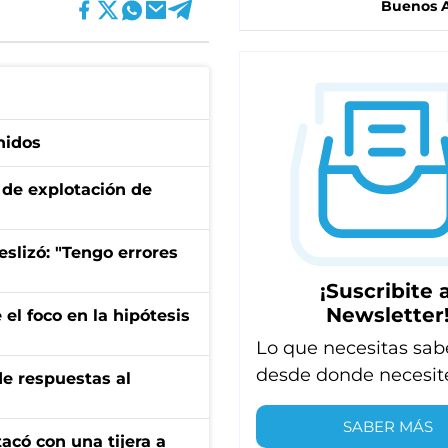
Buenos A
nidos
de explotación de
eslizó: "Tengo errores
¡Suscribite a
Newsletter
el foco en la hipótesis
Lo que necesitas sab
desde donde necesit
de respuestas al
SABER MÁS
tacó con una tijera a