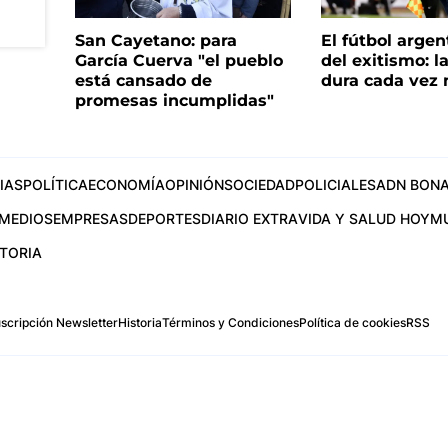
San Cayetano: para
El fútbol argen
García Cuerva "el pueblo
del exitismo: l
está cansado de
dura cada vez
promesas incumplidas"
IAS
POLÍTICA
ECONOMÍA
OPINIÓN
SOCIEDAD
POLICIALES
ADN BONA
MEDIOS
EMPRESAS
DEPORTES
DIARIO EXTRA
VIDA Y SALUD HOY
M
STORIA
scripción Newsletter
Historia
Términos y Condiciones
Política de cookies
RSS
.com
os Aires, Argentina