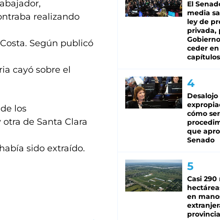
rabajador,
El Senad
media sa
ontraba realizando
ley de p
privada, 
Gobierno
 Costa. Según publicó
ceder en
capítulos
ria cayó sobre el
Desalojo
expropia
de los
cómo ser
 otra de Santa Clara
procedi
que apro
Senado
había sido extraído.
Casi 290 
hectárea
en mano
extranjer
provinci