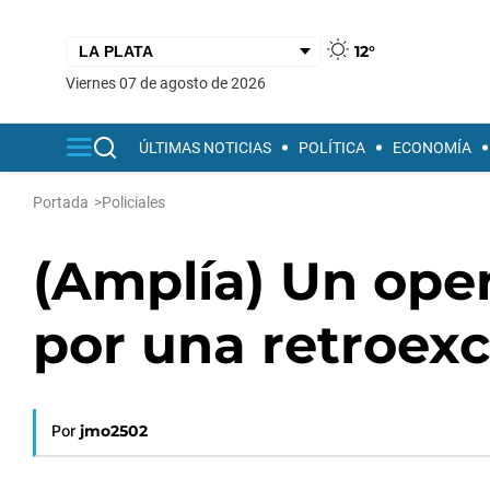
12°
viernes 07 de agosto de 2026
ÚLTIMAS NOTICIAS
POLÍTICA
ECONOMÍA
Portada
>
Policiales
(Amplía) Un ope
por una retroex
Por
jmo2502