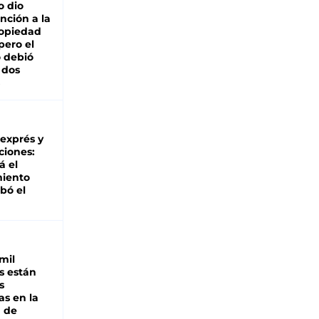
o dio
nción a la
ropiedad
pero el
 debió
 dos
 exprés y
ciones:
á el
miento
bó el
mil
s están
s
as en la
a de