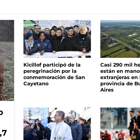
Kicillof participó de la
Casi 290 mil h
peregrinación por la
están en mano
conmemoración de San
extranjeras en 
Cayetano
provincia de B
Aires
o
,7