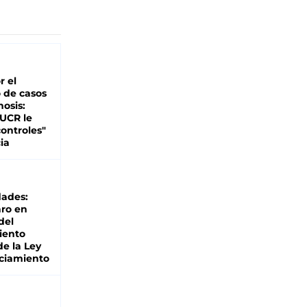
r el
 de casos
nosis:
 UCR le
ontroles"
ia
dades:
ro en
del
iento
de la Ley
ciamiento