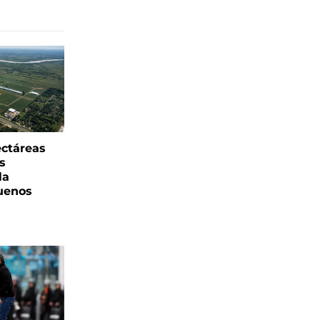
ectáreas
s
la
uenos