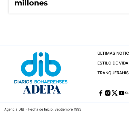
millones
ÚLTIMAS NOTIC
ESTILO DE VIDA
TRANQUERA
HI
Su
Agencia DIB - Fecha de Inicio: Septiembre 1993
Contactos:
publicidad@dib.com.ar
/
vpignaton@dib.com.ar
/
avisosdib@gmail
Dirección de las oficinas: Calle 48 Nº 726 Piso 4, La Plata; Provincia de Buen
Teléfono: +5492215022421 - Whatsapp: +5492215031783
Email:
administracion@dib.com.ar