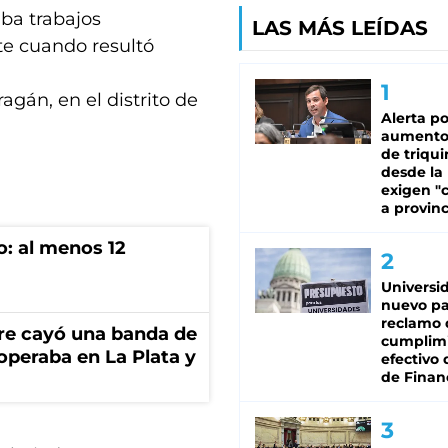
aba trabajos
LAS MÁS LEÍDAS
te cuando resultó
gán, en el distrito de
Alerta po
aumento
de triqui
desde la
exigen "c
a provinc
o: al menos 12
Universi
nuevo pa
reclamo 
re cayó una banda de
cumplim
operaba en La Plata y
efectivo 
de Finan