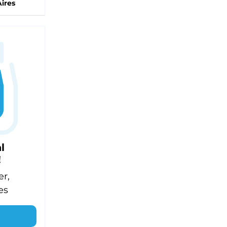
ires
l
!
er,
es