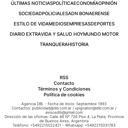
ÚLTIMAS NOTICIAS
POLÍTICA
ECONOMÍA
OPINIÓN
SOCIEDAD
POLICIALES
ADN BONAERENSE
ESTILO DE VIDA
MEDIOS
EMPRESAS
DEPORTES
DIARIO EXTRA
VIDA Y SALUD HOY
MUNDO MOTOR
TRANQUERA
HISTORIA
RSS
Contacto
Términos y Condiciones
Política de cookies
Agencia DIB - Fecha de Inicio: Septiembre 1993
Contactos:
publicidad@dib.com.ar
/
vpignaton@dib.com.ar
/
avisosdib@gmail.com
Dirección de las oficinas: Calle 48 Nº 726 Piso 4, La Plata; Provincia
de Buenos Aires, Argentina
Teléfono: +5492215022421 - Whatsapp: +5492215031783