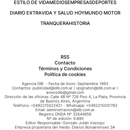
ESTILO DE VIDA
MEDIOS
EMPRESAS
DEPORTES
DIARIO EXTRA
VIDA Y SALUD HOY
MUNDO MOTOR
TRANQUERA
HISTORIA
RSS
Contacto
Términos y Condiciones
Política de cookies
Agencia DIB - Fecha de Inicio: Septiembre 1993
Contactos:
publicidad@dib.com.ar
/
vpignaton@dib.com.ar
/
avisosdib@gmail.com
Dirección de las oficinas: Calle 48 Nº 726 Piso 4, La Plata; Provincia
de Buenos Aires, Argentina
Teléfono: +5492215022421 - Whatsapp: +5492215031783
Email:
administracion@dib.com.ar
Registro DNDA Nº 32644856
Nº de edición: 9.890
Editor Responsable: Gonzalo Julián Irazoqui
Empresa propietaria del medio: Diarios Bonaerenses SA