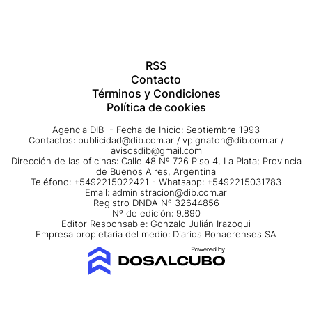
RSS
Contacto
Términos y Condiciones
Política de cookies
Agencia DIB - Fecha de Inicio: Septiembre 1993
Contactos:
publicidad@dib.com.ar
/
vpignaton@dib.com.ar
/
avisosdib@gmail.com
Dirección de las oficinas: Calle 48 Nº 726 Piso 4, La Plata; Provincia
de Buenos Aires, Argentina
Teléfono: +5492215022421 - Whatsapp: +5492215031783
Email:
administracion@dib.com.ar
Registro DNDA Nº 32644856
Nº de edición: 9.890
Editor Responsable: Gonzalo Julián Irazoqui
Empresa propietaria del medio: Diarios Bonaerenses SA