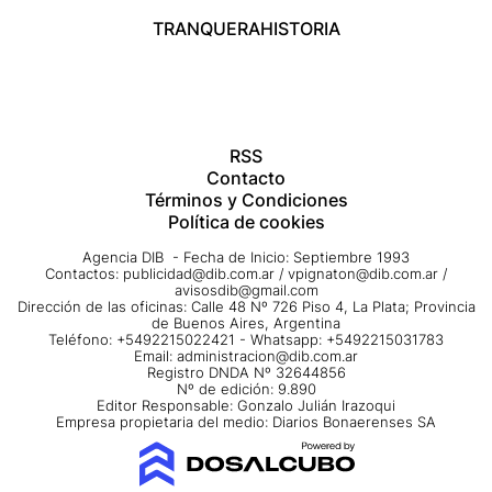
TRANQUERA
HISTORIA
RSS
Contacto
Términos y Condiciones
Política de cookies
Agencia DIB - Fecha de Inicio: Septiembre 1993
Contactos:
publicidad@dib.com.ar
/
vpignaton@dib.com.ar
/
avisosdib@gmail.com
Dirección de las oficinas: Calle 48 Nº 726 Piso 4, La Plata; Provincia
de Buenos Aires, Argentina
Teléfono: +5492215022421 - Whatsapp: +5492215031783
Email:
administracion@dib.com.ar
Registro DNDA Nº 32644856
Nº de edición: 9.890
Editor Responsable: Gonzalo Julián Irazoqui
Empresa propietaria del medio: Diarios Bonaerenses SA