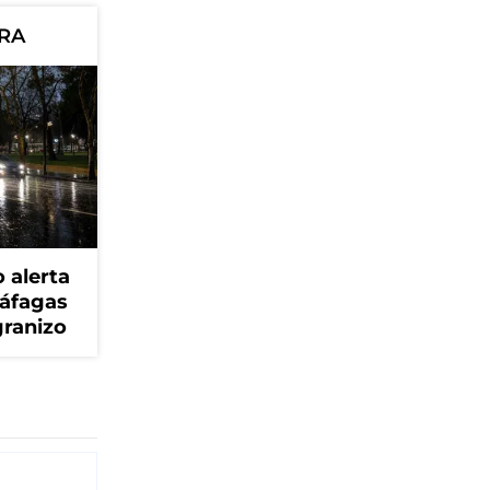
ORA
 alerta
ráfagas
granizo