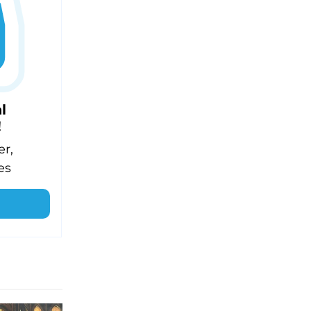
l
!
er,
es