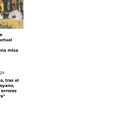
ge
actual
una misa
, tras el
oyano,
 errores
ra"