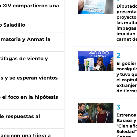
ón XIV compartieron una
Diputado
presenta
proyecto
las mult
 Saladillo
impagas
impidan 
amatoria y Anmat la
carnet d
 ráfagas de viento y
El gobie
consiguió
y tuvo qu
as y se esperan vientos
el capítu
extranjer
de tierra
el foco en la hipótesis
Estrenos
de respuestas al
Barassi y
"Cien añ
Soledad"
tacó con una tijera a