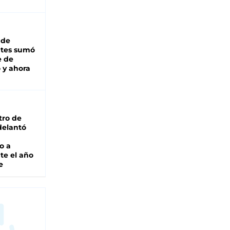
 de
ntes sumó
e de
 y ahora
tro de
adelantó
o a
te el año
e