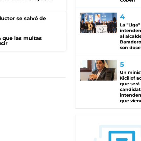
Coben
ductor se salvó de
La "Liga"
intende
al alcald
 que las multas
Baradero
cir
son doce
Un minis
Kicillof 
que será
candidat
intenden
que vien