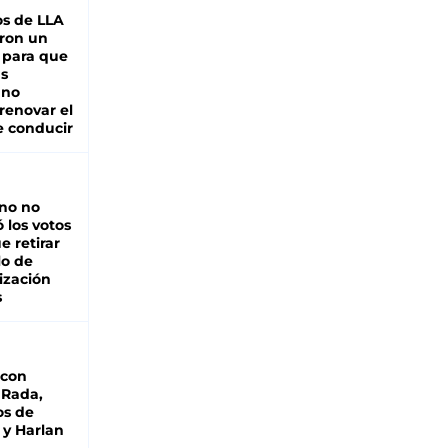
s de LLA
ron un
 para que
as
 no
renovar el
e conducir
rno no
 los votos
e retirar
lo de
ización
s
 con
 Rada,
os de
 y Harlan