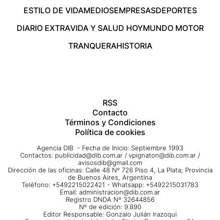
ESTILO DE VIDA
MEDIOS
EMPRESAS
DEPORTES
DIARIO EXTRA
VIDA Y SALUD HOY
MUNDO MOTOR
TRANQUERA
HISTORIA
RSS
Contacto
Términos y Condiciones
Política de cookies
Agencia DIB - Fecha de Inicio: Septiembre 1993
Contactos:
publicidad@dib.com.ar
/
vpignaton@dib.com.ar
/
avisosdib@gmail.com
Dirección de las oficinas: Calle 48 Nº 726 Piso 4, La Plata; Provincia
de Buenos Aires, Argentina
Teléfono: +5492215022421 - Whatsapp: +5492215031783
Email:
administracion@dib.com.ar
Registro DNDA Nº 32644856
Nº de edición: 9.890
Editor Responsable: Gonzalo Julián Irazoqui