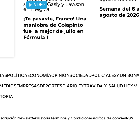
VIDEO
Semana del 6 a
agosto de 202
¡Te pasaste, Franco! Una
maniobra de Colapinto
fue la mejor de julio en
Fórmula 1
IAS
POLÍTICA
ECONOMÍA
OPINIÓN
SOCIEDAD
POLICIALES
ADN BONA
MEDIOS
EMPRESAS
DEPORTES
DIARIO EXTRA
VIDA Y SALUD HOY
M
STORIA
scripción Newsletter
Historia
Términos y Condiciones
Política de cookies
RSS