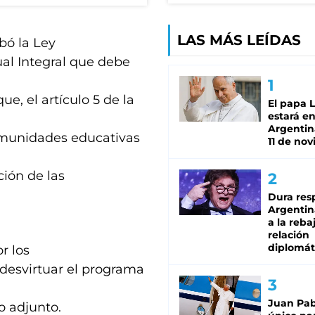
LAS MÁS LEÍDAS
bó la Ley
ual Integral que debe
e, el artículo 5 de la
El papa 
estará en
Argentina
omunidades educativas
11 de no
ción de las
Dura res
Argentina
a la reba
relación
diplomát
r los
 desvirtuar el programa
Juan Pabl
o adjunto.