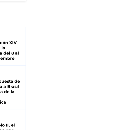
León XIV
 la
 del 8 al
viembre
puesta de
 a Brasil
ja de la
ica
o II, el