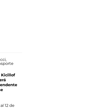
Kicillof
erá
tendente
ne