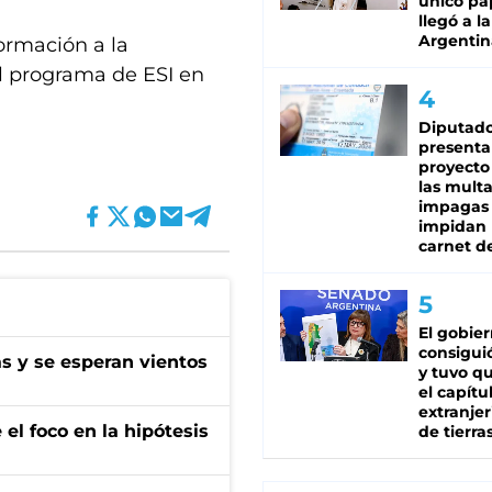
único pa
llegó a la
Argentin
formación a la
el programa de ESI en
Diputado
T
presenta
proyecto
las mult
impagas
impidan 
carnet d
El gobie
consiguió
as y se esperan vientos
y tuvo qu
el capítu
extranjer
el foco en la hipótesis
de tierra