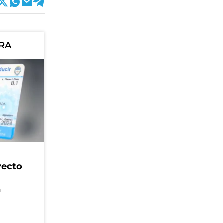
ORA
yecto
n