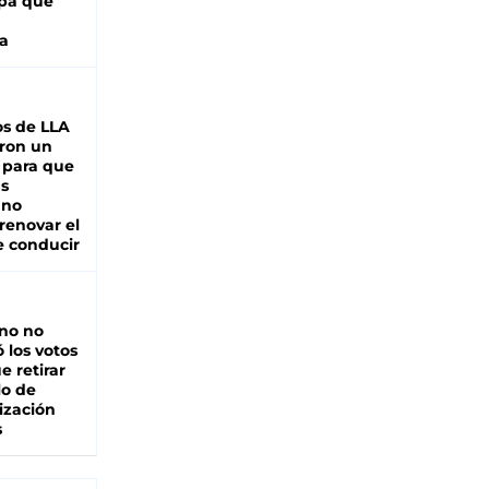
pa que
a
s de LLA
ron un
 para que
as
 no
renovar el
e conducir
rno no
 los votos
e retirar
lo de
ización
s