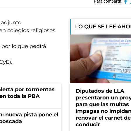
Para compartir:
o adjunto
LO QUE SE LEE AH
en colegios religiosos
 por lo que pedirá
CyE).
 alerta por tormentas
Diputados de LLA
 en toda la PBA
presentaron un pro
para que las multas
impagas no impida
: nueva pista pone el
renovar el carnet de
mboscada
conducir