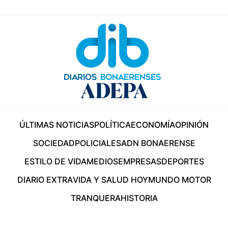
ÚLTIMAS NOTICIAS
POLÍTICA
ECONOMÍA
OPINIÓN
SOCIEDAD
POLICIALES
ADN BONAERENSE
ESTILO DE VIDA
MEDIOS
EMPRESAS
DEPORTES
DIARIO EXTRA
VIDA Y SALUD HOY
MUNDO MOTOR
TRANQUERA
HISTORIA