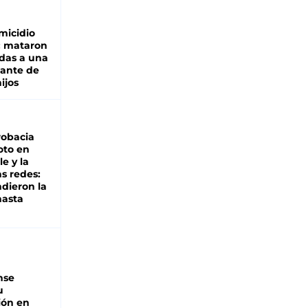
micidio
: mataron
das a una
lante de
hijos
robacia
oto en
le y la
as redes:
ndieron la
hasta
nse
u
ión en