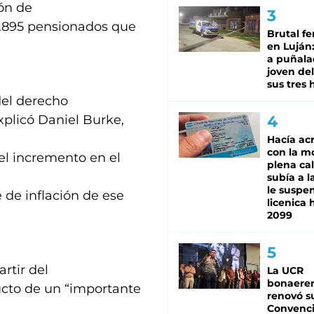
ión de
2.895 pensionados que
Brutal fe
en Luján
a puñala
joven de
sus tres 
del derecho
explicó Daniel Burke,
Hacía ac
con la m
 el incremento en el
plena cal
subía a l
le suspe
 de inflación de ese
licenica 
2099
rtir del
La UCR
bonaere
ucto de un “importante
renovó s
Convenc