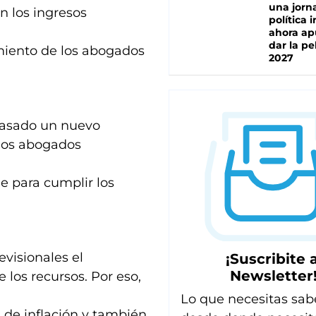
una jorn
n los ingresos
política 
ahora ap
dar la pe
miento de los abogados
2027
pasado un nuevo
 los abogados
e para cumplir los
evisionales el
¡Suscribite a
Newsletter
 los recursos. Por eso,
Lo que necesitas sab
s de inflación y también