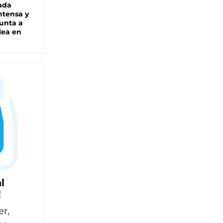
ada
intensa y
unta a
lea en
l
!
er,