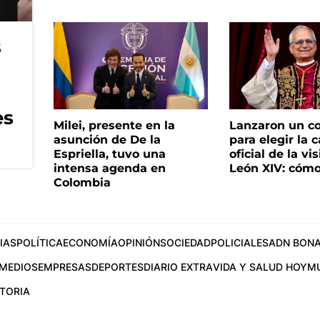
s
es
Milei, presente en la
Lanzaron un c
asunción de De la
para elegir la 
Espriella, tuvo una
oficial de la vi
intensa agenda en
León XIV: cómo
Colombia
IAS
POLÍTICA
ECONOMÍA
OPINIÓN
SOCIEDAD
POLICIALES
ADN BONA
MEDIOS
EMPRESAS
DEPORTES
DIARIO EXTRA
VIDA Y SALUD HOY
M
STORIA