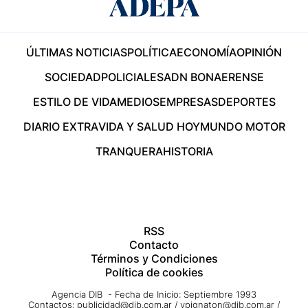
ÚLTIMAS NOTICIAS
POLÍTICA
ECONOMÍA
OPINIÓN
SOCIEDAD
POLICIALES
ADN BONAERENSE
ESTILO DE VIDA
MEDIOS
EMPRESAS
DEPORTES
DIARIO EXTRA
VIDA Y SALUD HOY
MUNDO MOTOR
TRANQUERA
HISTORIA
RSS
Contacto
Términos y Condiciones
Política de cookies
Agencia DIB - Fecha de Inicio: Septiembre 1993
Contactos:
publicidad@dib.com.ar
/
vpignaton@dib.com.ar
/