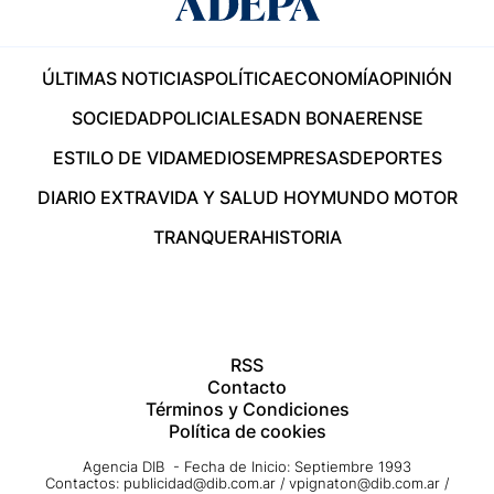
ÚLTIMAS NOTICIAS
POLÍTICA
ECONOMÍA
OPINIÓN
SOCIEDAD
POLICIALES
ADN BONAERENSE
ESTILO DE VIDA
MEDIOS
EMPRESAS
DEPORTES
DIARIO EXTRA
VIDA Y SALUD HOY
MUNDO MOTOR
TRANQUERA
HISTORIA
RSS
Contacto
Términos y Condiciones
Política de cookies
Agencia DIB - Fecha de Inicio: Septiembre 1993
Contactos:
publicidad@dib.com.ar
/
vpignaton@dib.com.ar
/