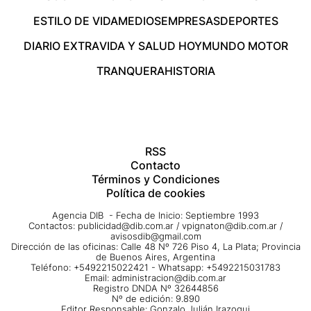
ESTILO DE VIDA
MEDIOS
EMPRESAS
DEPORTES
DIARIO EXTRA
VIDA Y SALUD HOY
MUNDO MOTOR
TRANQUERA
HISTORIA
RSS
Contacto
Términos y Condiciones
Política de cookies
Agencia DIB - Fecha de Inicio: Septiembre 1993
Contactos:
publicidad@dib.com.ar
/
vpignaton@dib.com.ar
/
avisosdib@gmail.com
Dirección de las oficinas: Calle 48 Nº 726 Piso 4, La Plata; Provincia
de Buenos Aires, Argentina
Teléfono: +5492215022421 - Whatsapp: +5492215031783
Email:
administracion@dib.com.ar
Registro DNDA Nº 32644856
Nº de edición: 9.890
Editor Responsable: Gonzalo Julián Irazoqui