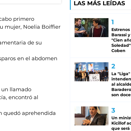
LAS MÁS LEÍDAS
 cabo primero
 mujer, Noelia Boiffier
Estrenos
Barassi y
"Cien añ
lamentaria de su
Soledad"
Coben
disparos en el abdomen
La "Liga"
intende
al alcald
on un llamado
Baradero
son doce
cía, encontró al
ien quedó aprehendida
Un minis
Kicillof 
que será