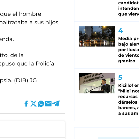
candidat
intenden
n que el hombre
que vien
altrataba a sus hijos,
enda.
Media pr
bajo aler
por lluvi
to, de la
de viento
granizo
spuso que la Policía
psia. (DIB) JG
Kicillof e
"Milei no
recursos
dárselos 
bancos, a
a sus am