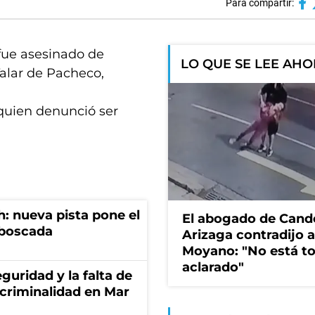
Para compartir:
fue asesinado de
LO QUE SE LEE AH
Talar de Pacheco,
 quien denunció ser
: nueva pista pone el
El abogado de Cand
mboscada
Arizaga contradijo a
Moyano: "No está t
aclarado"
guridad y la falta de
 criminalidad en Mar