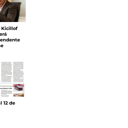
Kicillof
erá
tendente
ne
l 12 de
6