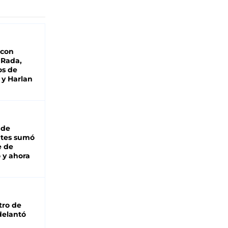
 con
 Rada,
os de
 y Harlan
 de
ntes sumó
e de
 y ahora
tro de
adelantó