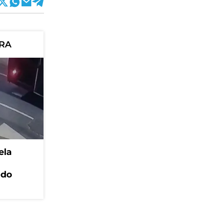
ORA
ela
odo