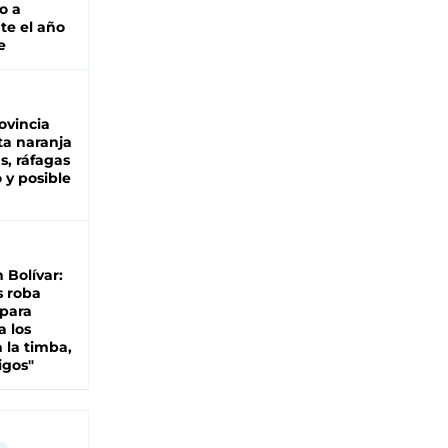
o a
te el año
e
ovincia
ta naranja
as, ráfagas
 y posible
n Bolívar:
s roba
 para
a los
 la timba,
igos"