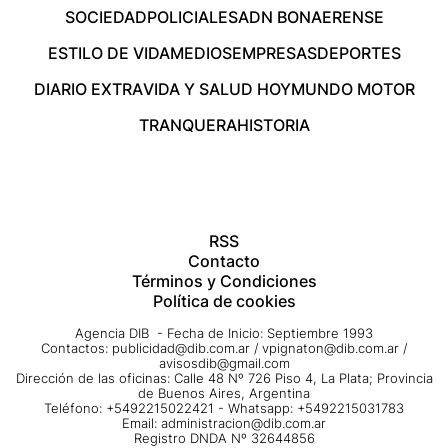
SOCIEDAD
POLICIALES
ADN BONAERENSE
ESTILO DE VIDA
MEDIOS
EMPRESAS
DEPORTES
DIARIO EXTRA
VIDA Y SALUD HOY
MUNDO MOTOR
TRANQUERA
HISTORIA
RSS
Contacto
Términos y Condiciones
Política de cookies
Agencia DIB - Fecha de Inicio: Septiembre 1993
Contactos:
publicidad@dib.com.ar
/
vpignaton@dib.com.ar
/
avisosdib@gmail.com
Dirección de las oficinas: Calle 48 Nº 726 Piso 4, La Plata; Provincia
de Buenos Aires, Argentina
Teléfono: +5492215022421 - Whatsapp: +5492215031783
Email:
administracion@dib.com.ar
Registro DNDA Nº 32644856