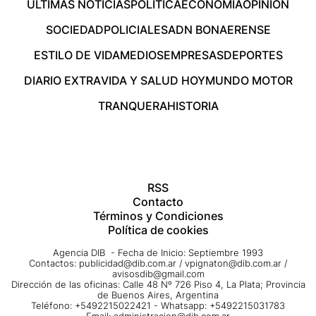
ÚLTIMAS NOTICIAS
POLÍTICA
ECONOMÍA
OPINIÓN
SOCIEDAD
POLICIALES
ADN BONAERENSE
ESTILO DE VIDA
MEDIOS
EMPRESAS
DEPORTES
DIARIO EXTRA
VIDA Y SALUD HOY
MUNDO MOTOR
TRANQUERA
HISTORIA
RSS
Contacto
Términos y Condiciones
Política de cookies
Agencia DIB - Fecha de Inicio: Septiembre 1993
Contactos:
publicidad@dib.com.ar
/
vpignaton@dib.com.ar
/
avisosdib@gmail.com
Dirección de las oficinas: Calle 48 Nº 726 Piso 4, La Plata; Provincia
de Buenos Aires, Argentina
Teléfono: +5492215022421 - Whatsapp: +5492215031783
Email:
administracion@dib.com.ar