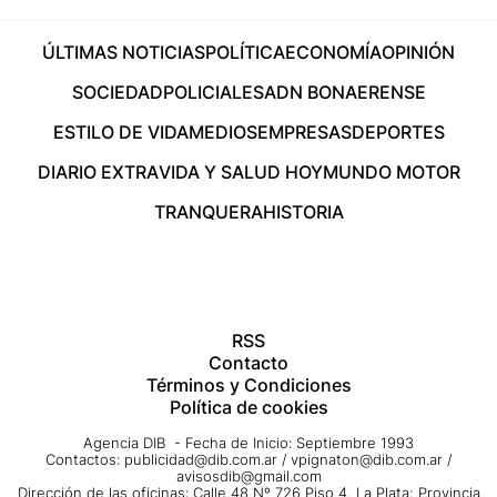
ÚLTIMAS NOTICIAS
POLÍTICA
ECONOMÍA
OPINIÓN
SOCIEDAD
POLICIALES
ADN BONAERENSE
ESTILO DE VIDA
MEDIOS
EMPRESAS
DEPORTES
DIARIO EXTRA
VIDA Y SALUD HOY
MUNDO MOTOR
TRANQUERA
HISTORIA
RSS
Contacto
Términos y Condiciones
Política de cookies
Agencia DIB - Fecha de Inicio: Septiembre 1993
Contactos:
publicidad@dib.com.ar
/
vpignaton@dib.com.ar
/
avisosdib@gmail.com
Dirección de las oficinas: Calle 48 Nº 726 Piso 4, La Plata; Provincia