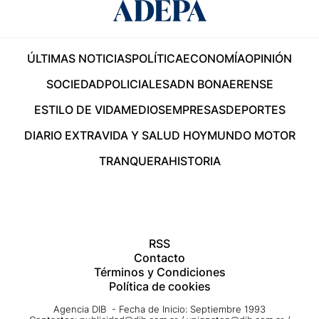
ÚLTIMAS NOTICIAS
POLÍTICA
ECONOMÍA
OPINIÓN
SOCIEDAD
POLICIALES
ADN BONAERENSE
ESTILO DE VIDA
MEDIOS
EMPRESAS
DEPORTES
DIARIO EXTRA
VIDA Y SALUD HOY
MUNDO MOTOR
TRANQUERA
HISTORIA
RSS
Contacto
Términos y Condiciones
Política de cookies
Agencia DIB - Fecha de Inicio: Septiembre 1993