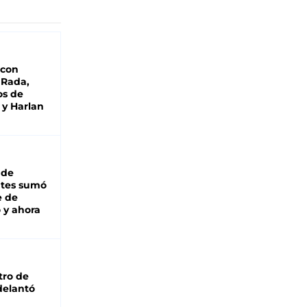
 con
 Rada,
os de
 y Harlan
 de
ntes sumó
e de
 y ahora
tro de
adelantó