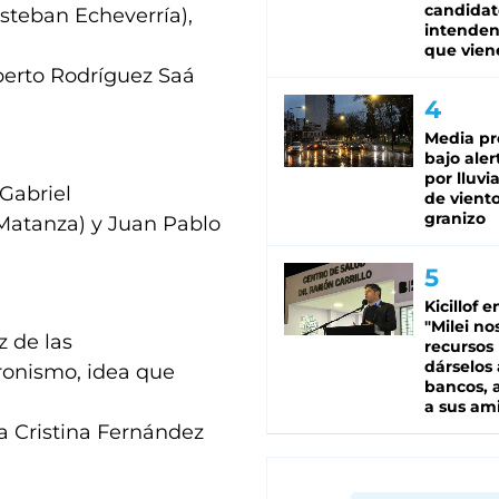
candidat
steban Echeverría),
intenden
que vien
berto Rodríguez Saá
Media pr
bajo aler
por lluvi
Gabriel
de viento
granizo
 Matanza) y Juan Pablo
Kicillof e
"Milei no
z de las
recursos
dárselos 
eronismo, idea que
bancos, a
a sus am
ta Cristina Fernández