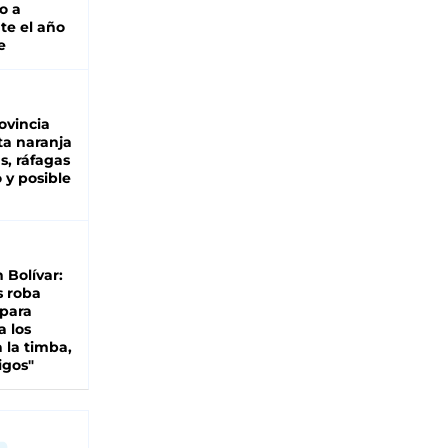
o a
te el año
e
ovincia
ta naranja
as, ráfagas
 y posible
n Bolívar:
s roba
 para
a los
 la timba,
igos"