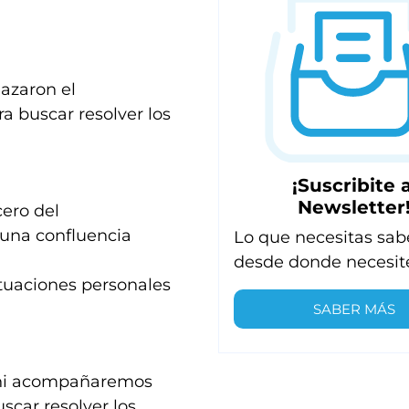
azaron el
a buscar resolver los
¡Suscribite a
Newsletter
ero del
guna confluencia
Lo que necesitas sab
desde donde necesit
ituaciones personales
SABER MÁS
 ni acompañaremos
scar resolver los