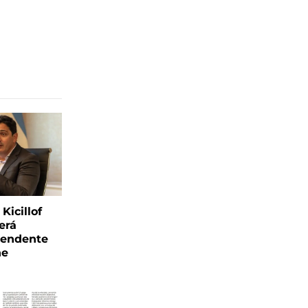
Kicillof
erá
tendente
ne