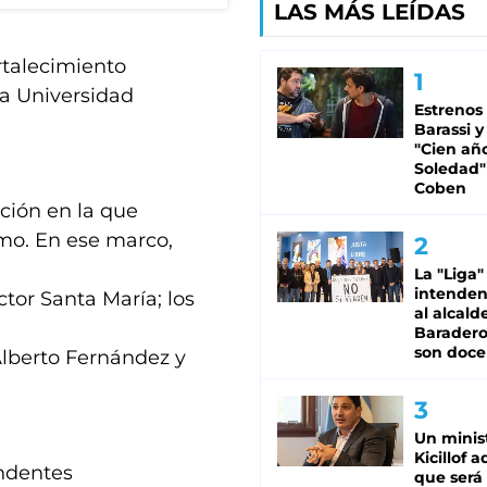
LAS MÁS LEÍDAS
rtalecimiento
la Universidad
Estrenos
Barassi y
"Cien añ
Soledad"
Coben
ción en la que
smo. En ese marco,
La "Liga"
intende
ctor Santa María; los
al alcald
Baradero
son doce
 Alberto Fernández y
Un minis
Kicillof 
endentes
que será