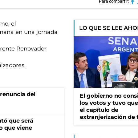
Para compartir:
smo, el
LO QUE SE LEE AH
emana en una jornada
 Frente Renovador
nizadores.
renuncia del
El gobierno no cons
los votos y tuvo que 
el capítulo de
extranjerización de 
ntó que será
o que viene