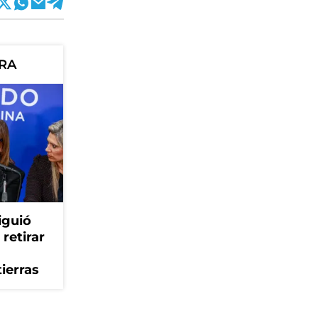
ORA
iguió
retirar
tierras