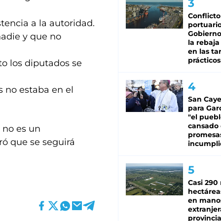
Conflicto
stencia a la autoridad.
portuario
Gobierno 
nadie y que no
la rebaja
en las tar
prácticos
o los diputados se
s no estaba en el
San Caye
para Gar
"el puebl
cansado
 no es un
promesa
ró que se seguirá
incumpli
Casi 290 
hectárea
en mano
extranjer
provinci