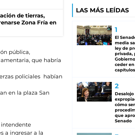
LAS MÁS LEÍDAS
zación de tierras,
renarse Zona Fría en
El Senad
media sa
ley de p
ión pública,
privada, 
Gobierno
lamentaria, que habría
ceder en
capítulos
erzas policiales habían
an en la plaza San
Desalojo
expropia
cómo ser
procedi
que apro
Senado
l intendente
s a ingresar a la