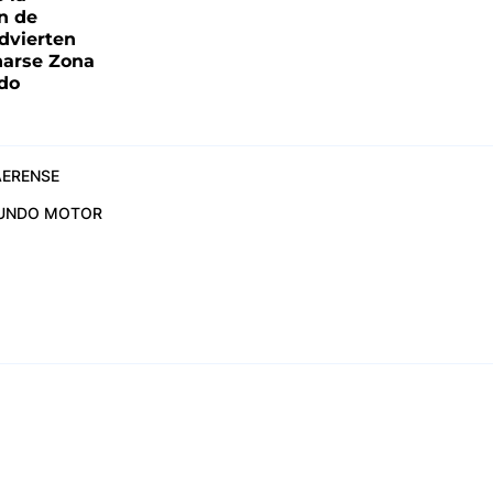
ón de
advierten
narse Zona
ado
ERENSE
UNDO MOTOR