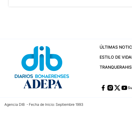
ÚLTIMAS NOTIC
ESTILO DE VIDA
TRANQUERA
HI
Su
Agencia DIB - Fecha de Inicio: Septiembre 1993
Contactos:
publicidad@dib.com.ar
/
vpignaton@dib.com.ar
/
avisosdib@gmail
Dirección de las oficinas: Calle 48 Nº 726 Piso 4, La Plata; Provincia de Buen
Teléfono: +5492215022421 - Whatsapp: +5492215031783
Email:
administracion@dib.com.ar
Registro DNDA Nº 32644856