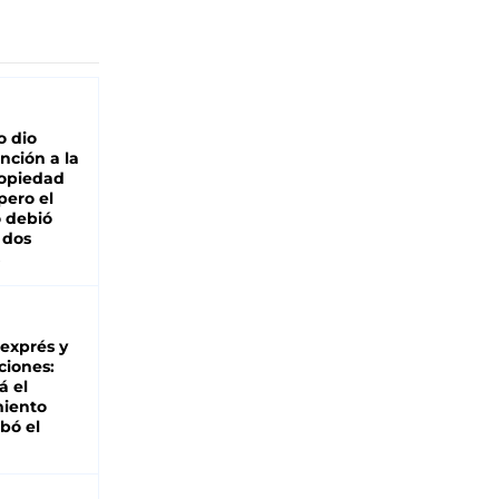
o dio
nción a la
ropiedad
pero el
 debió
 dos
 exprés y
ciones:
á el
miento
bó el