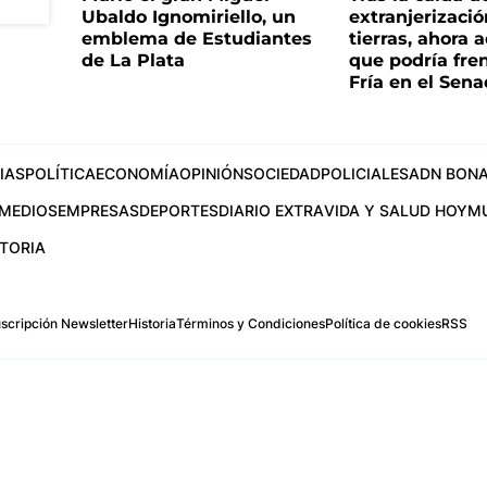
Ubaldo Ignomiriello, un
extranjerizaci
emblema de Estudiantes
tierras, ahora 
de La Plata
que podría fre
Fría en el Sen
IAS
POLÍTICA
ECONOMÍA
OPINIÓN
SOCIEDAD
POLICIALES
ADN BONA
MEDIOS
EMPRESAS
DEPORTES
DIARIO EXTRA
VIDA Y SALUD HOY
M
STORIA
scripción Newsletter
Historia
Términos y Condiciones
Política de cookies
RSS
.com
os Aires, Argentina