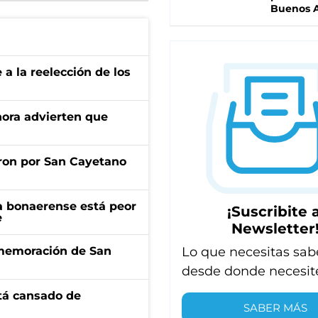
Buenos A
e a la reelección de los
ahora advierten que
ron por San Cayetano
a bonaerense está peor
¡Suscribite a
e
Newsletter
Lo que necesitas sab
onmemoración de San
desde donde necesit
stá cansado de
SABER MÁS