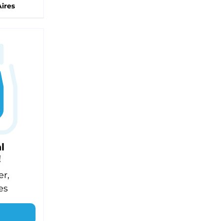
ires
l
!
er,
es