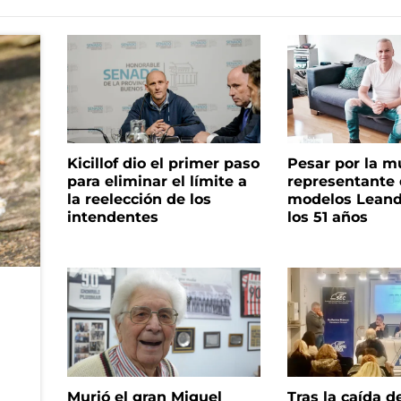
Kicillof dio el primer paso
Pesar por la m
para eliminar el límite a
representante
la reelección de los
modelos Leand
intendentes
los 51 años
Murió el gran Miguel
Tras la caída d