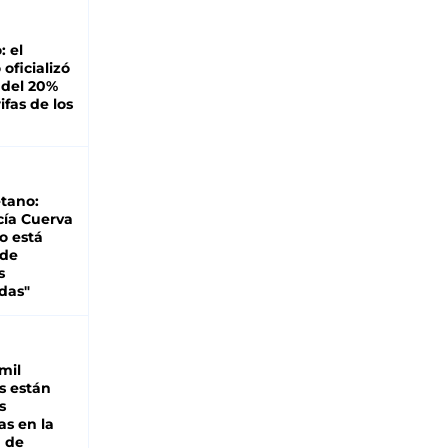
: el
oficializó
 del 20%
ifas de los
tano:
cía Cuerva
o está
 de
s
das"
mil
s están
s
as en la
a de