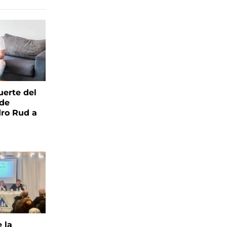
uerte del
 de
ro Rud a
e la