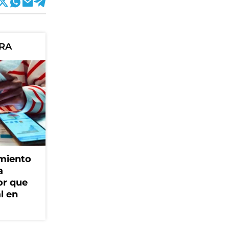
ORA
amiento
a
or que
l en