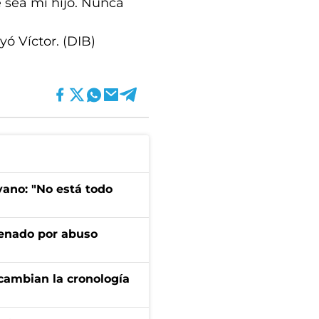
 sea mi hijo. Nunca
ó Víctor. (DIB)
yano: "No está todo
denado por abuso
cambian la cronología