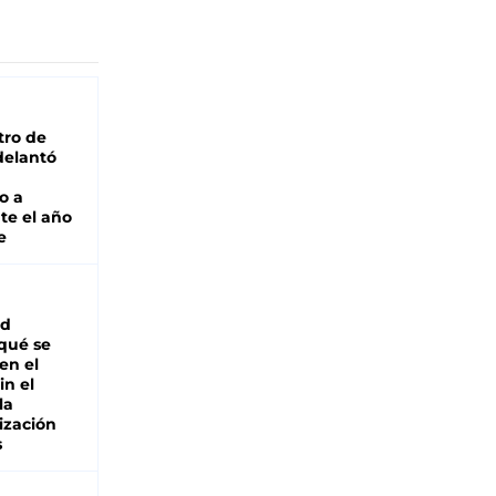
tro de
adelantó
o a
te el año
e
ad
 qué se
en el
in el
la
ización
s