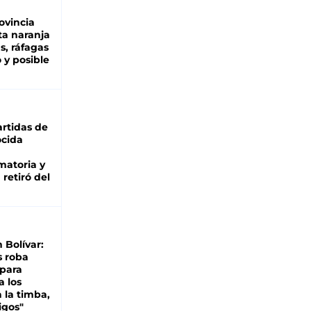
ovincia
ta naranja
as, ráfagas
 y posible
rtidas de
cida
matoria y
retiró del
n Bolívar:
s roba
 para
a los
 la timba,
igos"