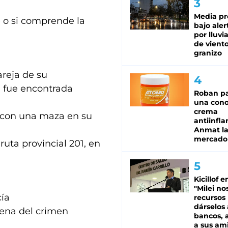
Media pr
e o si comprende la
bajo aler
por lluvi
de viento
granizo
areja de su
n fue encontrada
Roban pa
una cono
crema
a con una maza en su
antiinfla
Anmat la 
mercado
ruta provincial 201, en
Kicillof e
"Milei no
cía
recursos
dárselos 
scena del crimen
bancos, a
a sus am