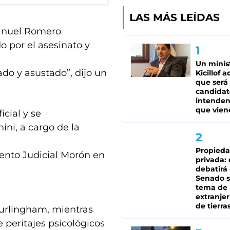
LAS MÁS LEÍDAS
Manuel Romero
o por el asesinato y
Un minis
ado y asustado”, dijo un
Kicillof 
que será
candidat
intenden
que vien
icial y se
ini, a cargo de la
Propied
ento Judicial Morón en
privada:
debatirá 
Senado s
tema de 
extranjer
de tierra
urlingham, mientras
e peritajes psicológicos