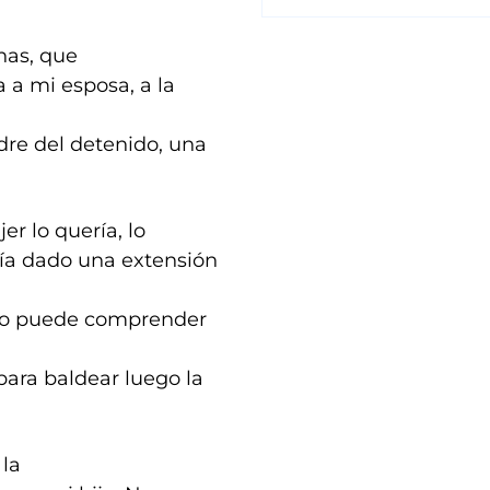
nas, que
 a mi esposa, a la
dre del detenido, una
r lo quería, lo
bía dado una extensión
e no puede comprender
 para baldear luego la
 la