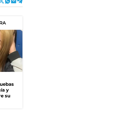
ORA
ruebas
ía y
re su