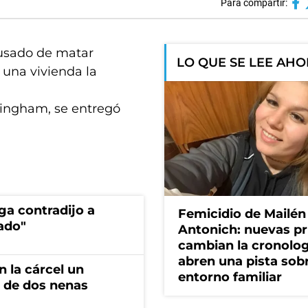
Para compartir:
cusado de matar
LO QUE SE LEE AH
 una vivienda la
lingham, se entregó
ga contradijo a
Femicidio de Mailén
ado"
Antonich: nuevas p
cambian la cronolog
abren una pista sob
 la cárcel un
entorno familiar
 de dos nenas