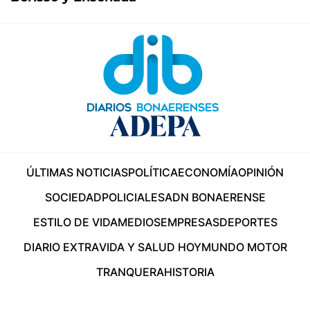
ÚLTIMAS NOTICIAS
POLÍTICA
ECONOMÍA
OPINIÓN
SOCIEDAD
POLICIALES
ADN BONAERENSE
ESTILO DE VIDA
MEDIOS
EMPRESAS
DEPORTES
DIARIO EXTRA
VIDA Y SALUD HOY
MUNDO MOTOR
TRANQUERA
HISTORIA