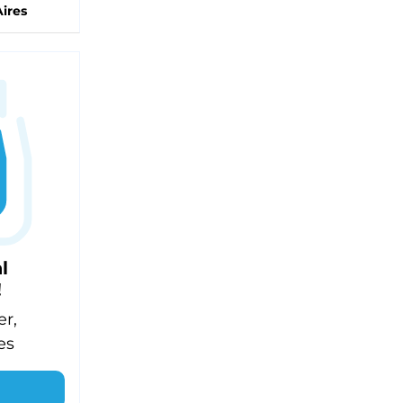
ires
l
!
er,
es