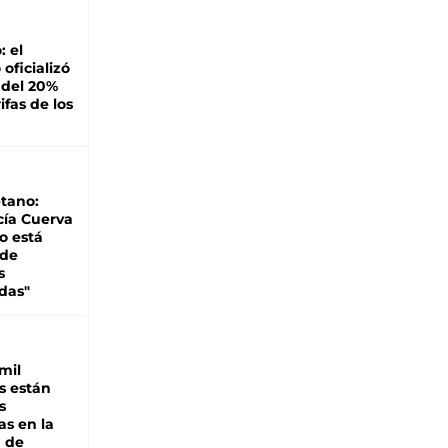
: el
oficializó
 del 20%
ifas de los
tano:
cía Cuerva
o está
 de
s
das"
mil
s están
s
as en la
a de