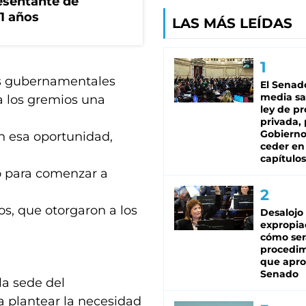
esentante de
1 años
LAS MÁS LEÍDAS
s gubernamentales
El Senad
media sa
a los gremios una
ley de p
privada, 
Gobierno
n esa oportunidad,
ceder en
capítulos
 para comenzar a
os, que otorgaron a los
Desalojo
expropia
cómo ser
procedi
que apro
Senado
la sede del
a plantear la necesidad