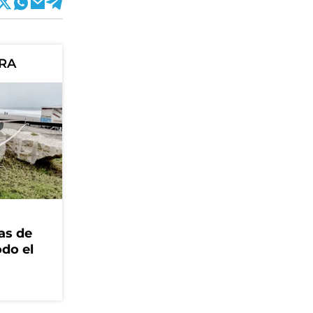
ORA
as de
odo el