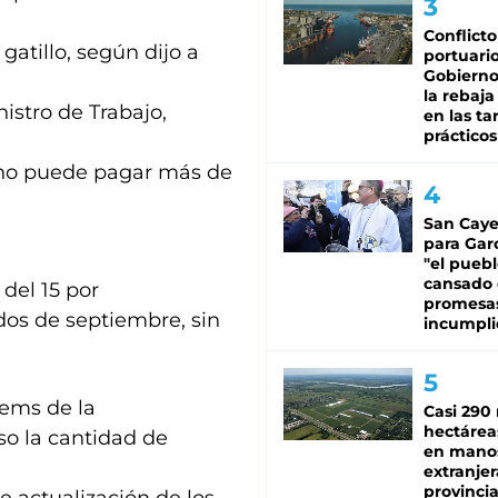
Conflicto
atillo, según dijo a
portuario
Gobierno 
la rebaja
nistro de Trabajo,
en las tar
prácticos
o no puede pagar más de
San Caye
para Gar
"el puebl
cansado
del 15 por
promesa
dos de septiembre, sin
incumpli
tems de la
Casi 290 
hectárea
aso la cantidad de
en mano
extranjer
provinci