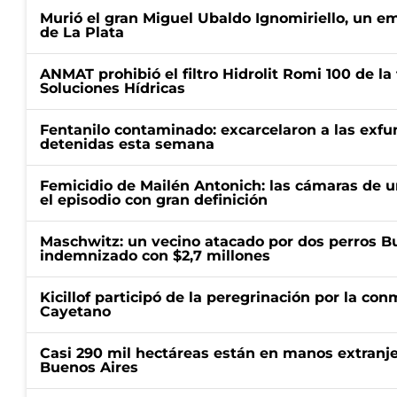
Murió el gran Miguel Ubaldo Ignomiriello, un 
de La Plata
ANMAT prohibió el filtro Hidrolit Romi 100 de l
Soluciones Hídricas
Fentanilo contaminado: excarcelaron a las exf
detenidas esta semana
Femicidio de Mailén Antonich: las cámaras de u
el episodio con gran definición
Maschwitz: un vecino atacado por dos perros Bul
indemnizado con $2,7 millones
Kicillof participó de la peregrinación por la c
Cayetano
Casi 290 mil hectáreas están en manos extranje
Buenos Aires