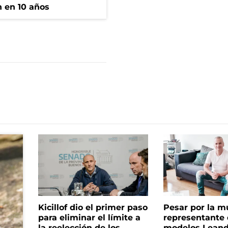
n en 10 años
Kicillof dio el primer paso
Pesar por la m
para eliminar el límite a
representante
la reelección de los
modelos Leand