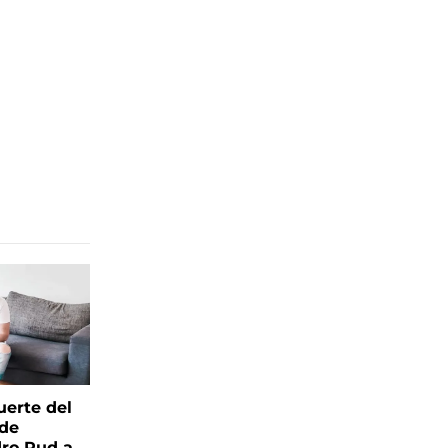
uerte del
 de
ro Rud a