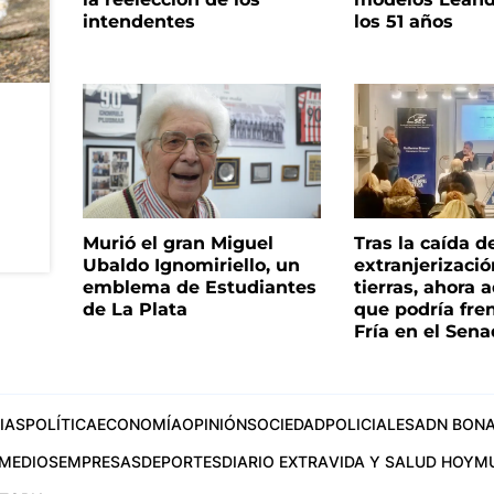
intendentes
los 51 años
Murió el gran Miguel
Tras la caída d
Ubaldo Ignomiriello, un
extranjerizaci
emblema de Estudiantes
tierras, ahora 
de La Plata
que podría fre
Fría en el Sen
IAS
POLÍTICA
ECONOMÍA
OPINIÓN
SOCIEDAD
POLICIALES
ADN BONA
MEDIOS
EMPRESAS
DEPORTES
DIARIO EXTRA
VIDA Y SALUD HOY
M