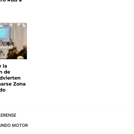
e la
ón de
advierten
narse Zona
ado
ERENSE
UNDO MOTOR