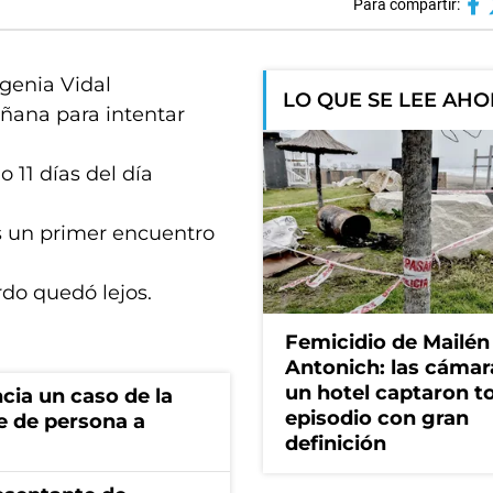
Para compartir:
ugenia Vidal
LO QUE SE LEE AH
añana para intentar
o 11 días del día
ras un primer encuentro
rdo quedó lejos.
Femicidio de Mailén
Antonich: las cámar
un hotel captaron t
cia un caso de la
episodio con gran
e de persona a
definición