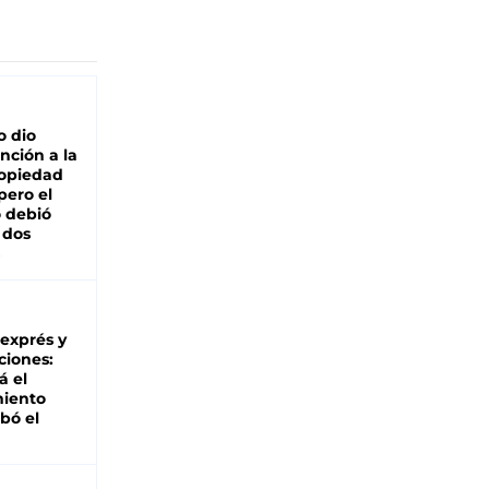
o dio
nción a la
ropiedad
pero el
 debió
 dos
 exprés y
ciones:
á el
miento
bó el