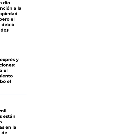
o dio
nción a la
ropiedad
pero el
 debió
 dos
 exprés y
ciones:
á el
miento
bó el
mil
s están
s
as en la
a de