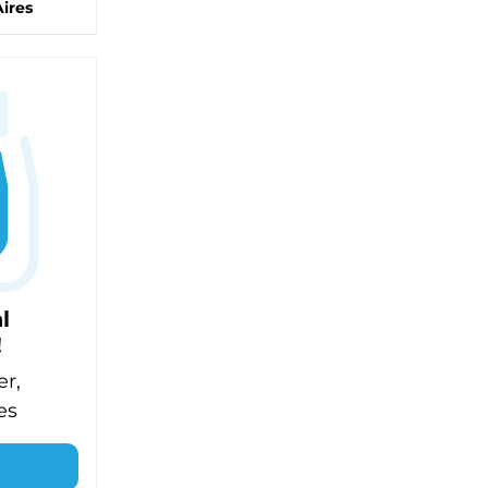
ires
l
!
er,
es