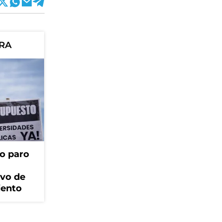
ORA
o paro
ivo de
iento