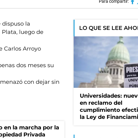
Para compartir:
e dispuso la
LO QUE SE LEE AH
 Plata, luego de
e Carlos Arroyo
 apenas dos meses su
amenazó con dejar sin
Universidades: nuev
en reclamo del
cumplimiento efect
la Ley de Financiam
o en la marcha por la
ropiedad Privada