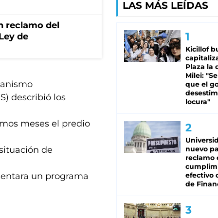
LAS MÁS LEÍDAS
n reclamo del
 Ley de
Kicillof 
capitaliz
Plaza la 
Milei: "S
rganismo
que el g
desestim
S) describió los
locura"
timos meses el predio
Universi
 situación de
nuevo pa
reclamo 
cumplim
esentara un programa
efectivo 
de Finan