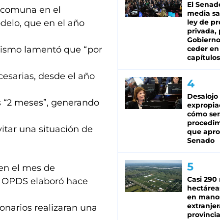
El Senad
a comuna en el
media sa
delo, que en el año
ley de p
privada, 
Gobierno
anismo lamentó que “por
ceder en
capítulos
cesarias, desde el año
Desalojo
s “2 meses”, generando
expropia
cómo ser
procedi
vitar una situación de
que apro
Senado
 en el mes de
Casi 290 
l OPDS elaboró hace
hectárea
en mano
extranjer
onarios realizaran una
provinci