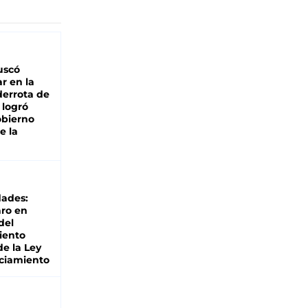
buscó
ar en la
derrota de
e logró
obierno
e la
dades:
ro en
del
iento
de la Ley
ciamiento