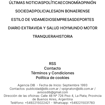
ÚLTIMAS NOTICIAS
POLÍTICA
ECONOMÍA
OPINIÓN
SOCIEDAD
POLICIALES
ADN BONAERENSE
ESTILO DE VIDA
MEDIOS
EMPRESAS
DEPORTES
DIARIO EXTRA
VIDA Y SALUD HOY
MUNDO MOTOR
TRANQUERA
HISTORIA
RSS
Contacto
Términos y Condiciones
Política de cookies
Agencia DIB - Fecha de Inicio: Septiembre 1993
Contactos:
publicidad@dib.com.ar
/
vpignaton@dib.com.ar
/
avisosdib@gmail.com
Dirección de las oficinas: Calle 48 Nº 726 Piso 4, La Plata; Provincia
de Buenos Aires, Argentina
Teléfono: +5492215022421 - Whatsapp: +5492215031783