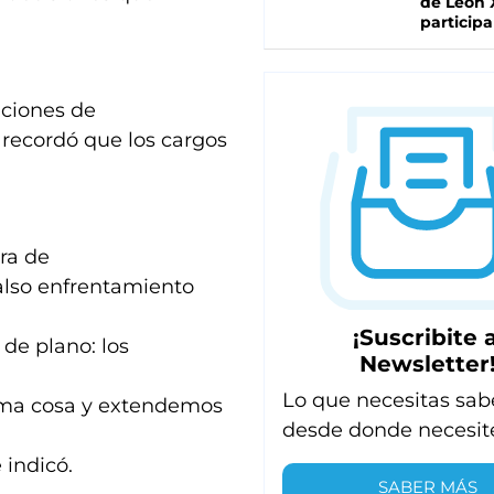
de León 
participa
aciones de
 recordó que los cargos
ra de
also enfrentamiento
¡Suscribite a
de plano: los
Newsletter
Lo que necesitas sab
sma cosa y extendemos
desde donde necesit
 indicó.
SABER MÁS