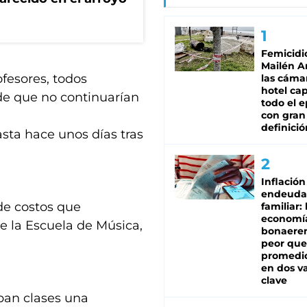
Femicidi
Mailén A
fesores, todos
las cáma
hotel ca
de que no continuarían
todo el e
con gran
definició
asta hace unos días tras
Inflación
endeuda
de costos que
familiar: 
economí
e la Escuela de Música,
bonaeren
peor que
promedio
en dos va
clave
ban clases una