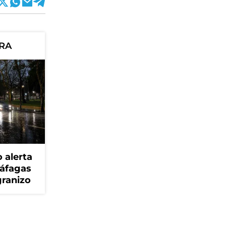
ORA
 alerta
ráfagas
granizo