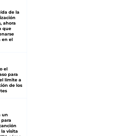
aída de la
ización
s, ahora
n que
renarse
 en el
io el
aso para
el límite a
ción de los
tes
n un
 para
 canción
 la visita