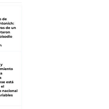
o de
ntonich:
ras de un
ptaron
pisodio
n
 y
miento
la
a
se está
 el
 nacional
riables