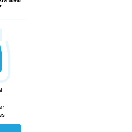
XIV: cómo
r
l
!
er,
es