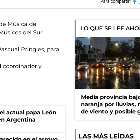
Para compartir:
 de Música de
LO QUE SE LEE AH
Músicos del Sur
ascual Pringles, para
l coordinador y
Media provincia bajo
naranja por lluvias, 
de viento y posible 
 el actual papa León
en Argentina
LAS MÁS LEÍDAS
recido en el arroyo