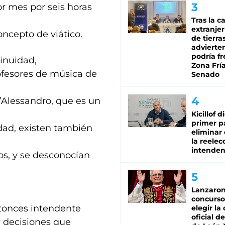
r mes por seis horas
Tras la c
extranjer
oncepto de viático.
de tierra
advierte
podría f
inuidad,
Zona Fría
ofesores de música de
Senado
D”Alessandro, que es un
Kicillof d
primer p
dad, existen también
eliminar 
la reelec
intenden
s, y se desconocían
Lanzaro
concurso
entonces intendente
elegir la
oficial de
r decisiones que