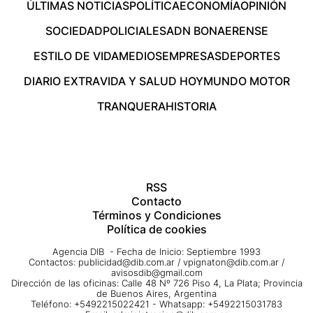
ÚLTIMAS NOTICIAS
POLÍTICA
ECONOMÍA
OPINIÓN
SOCIEDAD
POLICIALES
ADN BONAERENSE
ESTILO DE VIDA
MEDIOS
EMPRESAS
DEPORTES
DIARIO EXTRA
VIDA Y SALUD HOY
MUNDO MOTOR
TRANQUERA
HISTORIA
RSS
Contacto
Términos y Condiciones
Política de cookies
Agencia DIB - Fecha de Inicio: Septiembre 1993
Contactos:
publicidad@dib.com.ar
/
vpignaton@dib.com.ar
/
avisosdib@gmail.com
Dirección de las oficinas: Calle 48 Nº 726 Piso 4, La Plata; Provincia
de Buenos Aires, Argentina
Teléfono: +5492215022421 - Whatsapp: +5492215031783