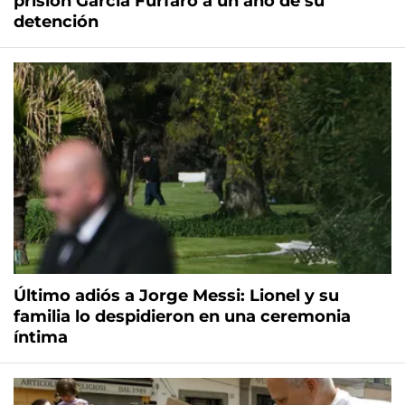
prisión García Furfaro a un año de su
detención
Último adiós a Jorge Messi: Lionel y su
familia lo despidieron en una ceremonia
íntima