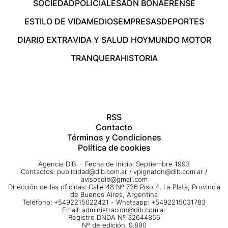
SOCIEDAD
POLICIALES
ADN BONAERENSE
ESTILO DE VIDA
MEDIOS
EMPRESAS
DEPORTES
DIARIO EXTRA
VIDA Y SALUD HOY
MUNDO MOTOR
TRANQUERA
HISTORIA
RSS
Contacto
Términos y Condiciones
Política de cookies
Agencia DIB - Fecha de Inicio: Septiembre 1993
Contactos:
publicidad@dib.com.ar
/
vpignaton@dib.com.ar
/
avisosdib@gmail.com
Dirección de las oficinas: Calle 48 Nº 726 Piso 4, La Plata; Provincia
de Buenos Aires, Argentina
Teléfono: +5492215022421 - Whatsapp: +5492215031783
Email:
administracion@dib.com.ar
Registro DNDA Nº 32644856
Nº de edición: 9.890