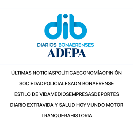
ÚLTIMAS NOTICIAS
POLÍTICA
ECONOMÍA
OPINIÓN
SOCIEDAD
POLICIALES
ADN BONAERENSE
ESTILO DE VIDA
MEDIOS
EMPRESAS
DEPORTES
DIARIO EXTRA
VIDA Y SALUD HOY
MUNDO MOTOR
TRANQUERA
HISTORIA