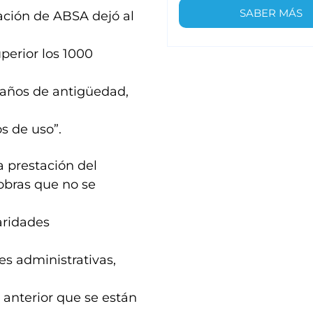
SABER MÁS
uación de ABSA dejó al
uperior los 1000
 años de antigüedad,
s de uso”.
 prestación del
 obras que no se
aridades
es administrativas,
n anterior que se están