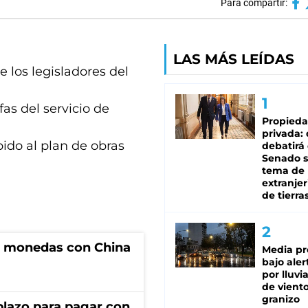
Para compartir:
LAS MÁS LEÍDAS
 los legisladores del
as del servicio de
Propied
privada:
ido al plan de obras
debatirá 
Senado s
tema de 
extranjer
de tierra
e monedas con China
Media pr
bajo aler
por lluvi
de viento
granizo
lazo para pagar con