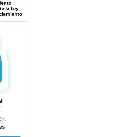
iento
de la Ley
ciamiento
l
!
er,
es