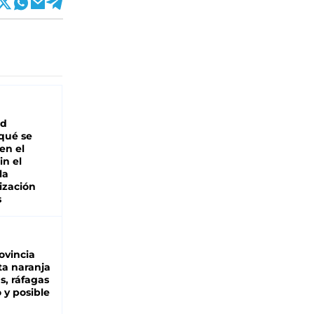
ad
 qué se
en el
in el
la
ización
s
ovincia
ta naranja
as, ráfagas
 y posible