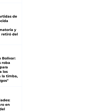
rtidas de
cida
matoria y
retiró del
n Bolívar:
s roba
 para
a los
 la timba,
igos"
dades:
ro en
del