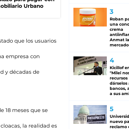
obiliario Urbano
Roban pa
una cono
crema
antiinfla
Anmat la 
tado que los usuarios
mercado
una empresa con
Kicillof e
dad y décadas de
"Milei no
recursos
dárselos 
bancos, a
a sus am
de 18 meses que se
Universi
nuevo pa
cloacas, la realidad es
reclamo 