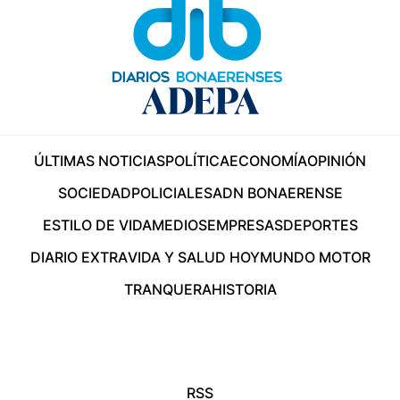
ÚLTIMAS NOTICIAS
POLÍTICA
ECONOMÍA
OPINIÓN
SOCIEDAD
POLICIALES
ADN BONAERENSE
ESTILO DE VIDA
MEDIOS
EMPRESAS
DEPORTES
DIARIO EXTRA
VIDA Y SALUD HOY
MUNDO MOTOR
TRANQUERA
HISTORIA
RSS