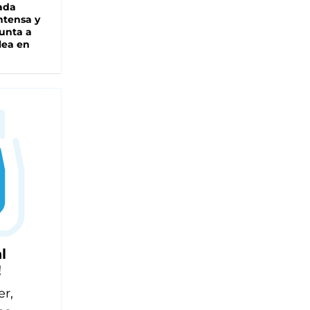
ada
intensa y
unta a
lea en
l
!
er,