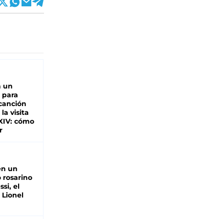
n un
 para
 canción
 la visita
XIV: cómo
r
en un
 rosarino
si, el
 Lionel