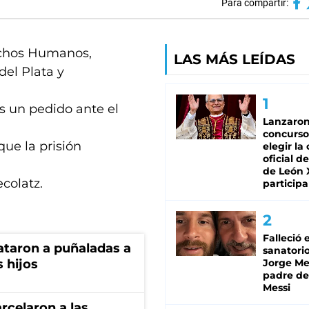
Para compartir:
rechos Humanos,
LAS MÁS LEÍDAS
del Plata y
s un pedido ante el
Lanzaro
concurso
ue la prisión
elegir la
oficial de
de León 
colatz.
participa
Falleció 
ataron a puñaladas a
sanatorio
 hijos
Jorge Mes
padre de
Messi
rcelaron a las