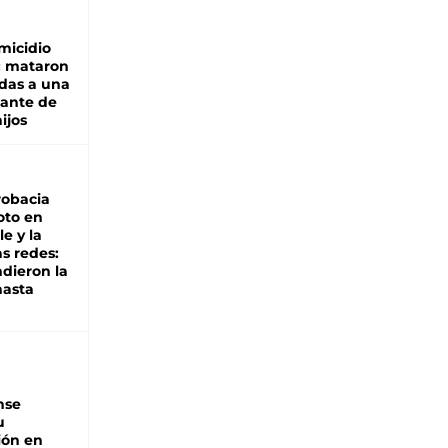
micidio
: mataron
das a una
lante de
hijos
robacia
oto en
le y la
as redes:
ndieron la
hasta
nse
u
ión en