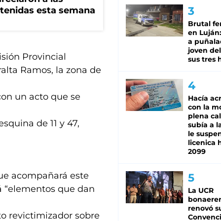
tenidas esta semana
Brutal fe
en Luján
a puñala
joven de
sión Provincial
sus tres 
alta Ramos, la zona de
con un acto que se
Hacía ac
con la m
plena cal
esquina de 11 y 47,
subía a l
le suspe
licenica 
2099
que acompañará este
rá “elementos que dan
La UCR
bonaere
renovó s
o revictimizador sobre
Convenc