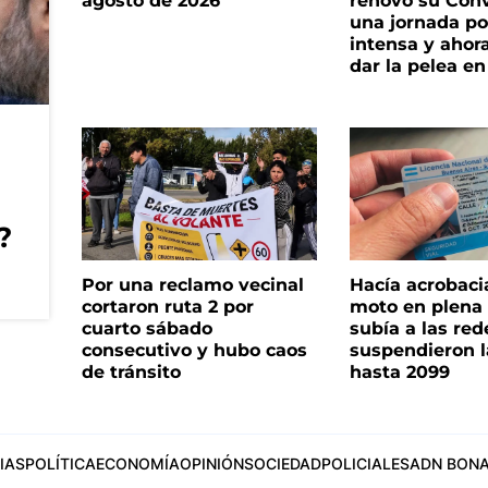
agosto de 2026
renovó su Con
una jornada pol
intensa y ahor
dar la pelea en
?
Por una reclamo vecinal
Hacía acrobaci
cortaron ruta 2 por
moto en plena c
cuarto sábado
subía a las rede
consecutivo y hubo caos
suspendieron l
de tránsito
hasta 2099
IAS
POLÍTICA
ECONOMÍA
OPINIÓN
SOCIEDAD
POLICIALES
ADN BONA