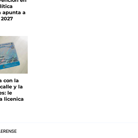
vención en
ítica
a apunta a
 2027
a con la
alle y la
s: le
a licenica
ERENSE