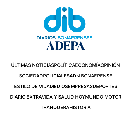
ÚLTIMAS NOTICIAS
POLÍTICA
ECONOMÍA
OPINIÓN
SOCIEDAD
POLICIALES
ADN BONAERENSE
ESTILO DE VIDA
MEDIOS
EMPRESAS
DEPORTES
DIARIO EXTRA
VIDA Y SALUD HOY
MUNDO MOTOR
TRANQUERA
HISTORIA