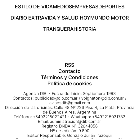
ESTILO DE VIDA
MEDIOS
EMPRESAS
DEPORTES
DIARIO EXTRA
VIDA Y SALUD HOY
MUNDO MOTOR
TRANQUERA
HISTORIA
RSS
Contacto
Términos y Condiciones
Política de cookies
Agencia DIB - Fecha de Inicio: Septiembre 1993
Contactos:
publicidad@dib.com.ar
/
vpignaton@dib.com.ar
/
avisosdib@gmail.com
Dirección de las oficinas: Calle 48 Nº 726 Piso 4, La Plata; Provincia
de Buenos Aires, Argentina
Teléfono: +5492215022421 - Whatsapp: +5492215031783
Email:
administracion@dib.com.ar
Registro DNDA Nº 32644856
Nº de edición: 9.890
Editor Responsable: Gonzalo Julián Irazoqui