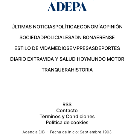
ÚLTIMAS NOTICIAS
POLÍTICA
ECONOMÍA
OPINIÓN
SOCIEDAD
POLICIALES
ADN BONAERENSE
ESTILO DE VIDA
MEDIOS
EMPRESAS
DEPORTES
DIARIO EXTRA
VIDA Y SALUD HOY
MUNDO MOTOR
TRANQUERA
HISTORIA
RSS
Contacto
Términos y Condiciones
Política de cookies
Agencia DIB - Fecha de Inicio: Septiembre 1993