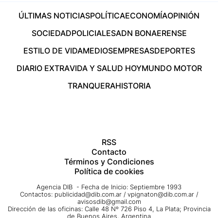
ÚLTIMAS NOTICIAS
POLÍTICA
ECONOMÍA
OPINIÓN
SOCIEDAD
POLICIALES
ADN BONAERENSE
ESTILO DE VIDA
MEDIOS
EMPRESAS
DEPORTES
DIARIO EXTRA
VIDA Y SALUD HOY
MUNDO MOTOR
TRANQUERA
HISTORIA
RSS
Contacto
Términos y Condiciones
Política de cookies
Agencia DIB - Fecha de Inicio: Septiembre 1993
Contactos:
publicidad@dib.com.ar
/
vpignaton@dib.com.ar
/
avisosdib@gmail.com
Dirección de las oficinas: Calle 48 Nº 726 Piso 4, La Plata; Provincia
de Buenos Aires, Argentina