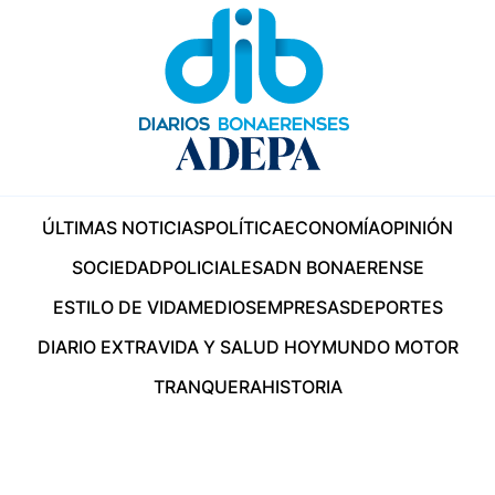
ÚLTIMAS NOTICIAS
POLÍTICA
ECONOMÍA
OPINIÓN
SOCIEDAD
POLICIALES
ADN BONAERENSE
ESTILO DE VIDA
MEDIOS
EMPRESAS
DEPORTES
DIARIO EXTRA
VIDA Y SALUD HOY
MUNDO MOTOR
TRANQUERA
HISTORIA