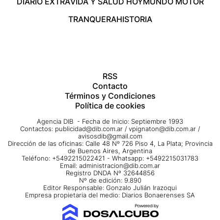
DIARIO EXTRA
VIDA Y SALUD HOY
MUNDO MOTOR
TRANQUERA
HISTORIA
RSS
Contacto
Términos y Condiciones
Política de cookies
Agencia DIB - Fecha de Inicio: Septiembre 1993
Contactos:
publicidad@dib.com.ar
/
vpignaton@dib.com.ar
/
avisosdib@gmail.com
Dirección de las oficinas: Calle 48 Nº 726 Piso 4, La Plata; Provincia
de Buenos Aires, Argentina
Teléfono: +5492215022421 - Whatsapp: +5492215031783
Email:
administracion@dib.com.ar
Registro DNDA Nº 32644856
Nº de edición: 9.890
Editor Responsable: Gonzalo Julián Irazoqui
Empresa propietaria del medio: Diarios Bonaerenses SA