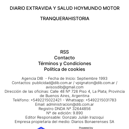
DIARIO EXTRA
VIDA Y SALUD HOY
MUNDO MOTOR
TRANQUERA
HISTORIA
RSS
Contacto
Términos y Condiciones
Política de cookies
Agencia DIB - Fecha de Inicio: Septiembre 1993
Contactos:
publicidad@dib.com.ar
/
vpignaton@dib.com.ar
/
avisosdib@gmail.com
Dirección de las oficinas: Calle 48 Nº 726 Piso 4, La Plata; Provincia
de Buenos Aires, Argentina
Teléfono: +5492215022421 - Whatsapp: +5492215031783
Email:
administracion@dib.com.ar
Registro DNDA Nº 32644856
Nº de edición: 9.890
Editor Responsable: Gonzalo Julián Irazoqui
Empresa propietaria del medio: Diarios Bonaerenses SA