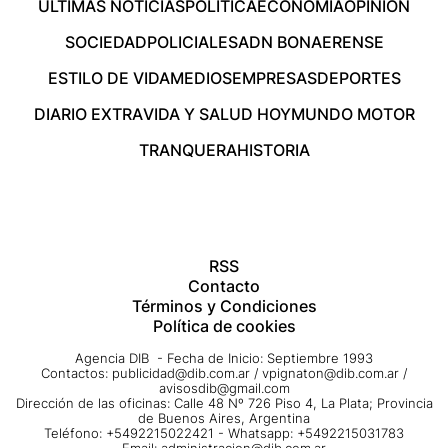
ÚLTIMAS NOTICIAS
POLÍTICA
ECONOMÍA
OPINIÓN
SOCIEDAD
POLICIALES
ADN BONAERENSE
ESTILO DE VIDA
MEDIOS
EMPRESAS
DEPORTES
DIARIO EXTRA
VIDA Y SALUD HOY
MUNDO MOTOR
TRANQUERA
HISTORIA
RSS
Contacto
Términos y Condiciones
Política de cookies
Agencia DIB - Fecha de Inicio: Septiembre 1993
Contactos:
publicidad@dib.com.ar
/
vpignaton@dib.com.ar
/
avisosdib@gmail.com
Dirección de las oficinas: Calle 48 Nº 726 Piso 4, La Plata; Provincia
de Buenos Aires, Argentina
Teléfono: +5492215022421 - Whatsapp: +5492215031783