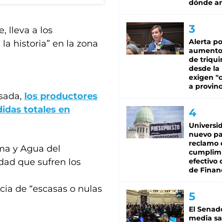
dónde an
 lleva a los
Alerta po
la historia” en la zona
aumento
de triqui
desde la
exigen "c
a provinc
asada,
los productores
didas totales en
Universi
nuevo pa
reclamo 
ima y Agua del
cumplim
dad que sufren los
efectivo 
de Finan
cia de “escasas o nulas
El Senad
media sa