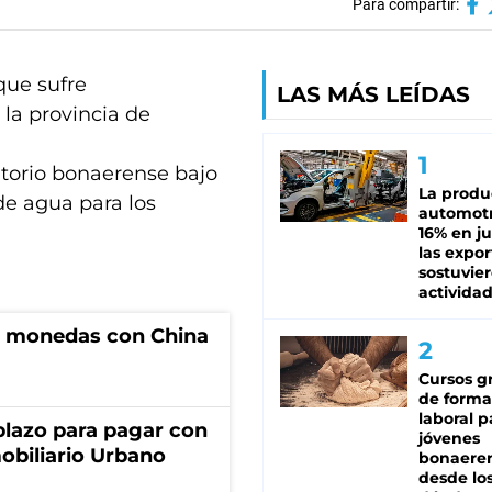
Para compartir:
que sufre
LAS MÁS LEÍDAS
l la provincia de
itorio bonaerense bajo
La produ
de agua para los
automotr
16% en ju
las expo
sostuvier
activida
e monedas con China
Cursos gr
de forma
laboral p
lazo para pagar con
jóvenes
obiliario Urbano
bonaere
desde los