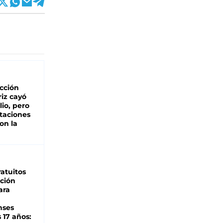
cción
iz cayó
lio, pero
rtaciones
on la
d
atuitos
ción
ara
nses
 17 años: