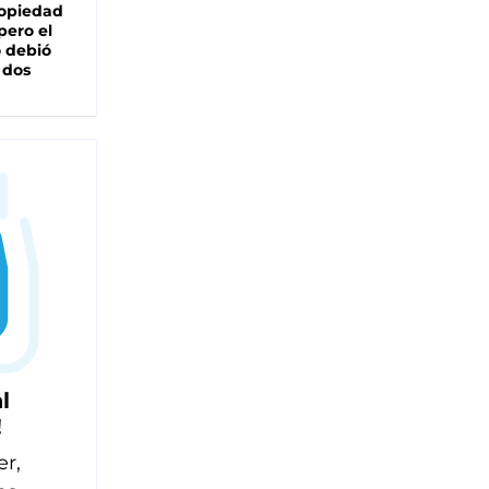
ropiedad
pero el
 debió
 dos
l
!
er,