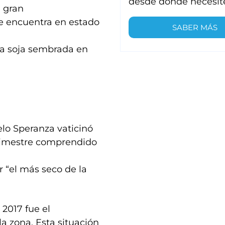
desde donde necesit
n gran
se encuentra en estado
SABER MÁS
 la soja sembrada en
lo Speranza vaticinó
trimestre comprendido
r “el más seco de la
 2017 fue el
la zona. Esta situación