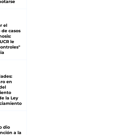
otarse
r el
 de casos
nosis:
 UCR le
ontroles"
ia
dades:
ro en
del
iento
de la Ley
ciamiento
o dio
nción a la