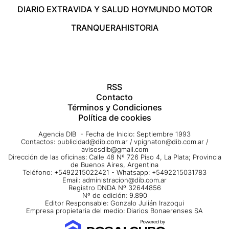
DIARIO EXTRA
VIDA Y SALUD HOY
MUNDO MOTOR
TRANQUERA
HISTORIA
RSS
Contacto
Términos y Condiciones
Política de cookies
Agencia DIB - Fecha de Inicio: Septiembre 1993
Contactos:
publicidad@dib.com.ar
/
vpignaton@dib.com.ar
/
avisosdib@gmail.com
Dirección de las oficinas: Calle 48 Nº 726 Piso 4, La Plata; Provincia
de Buenos Aires, Argentina
Teléfono: +5492215022421 - Whatsapp: +5492215031783
Email:
administracion@dib.com.ar
Registro DNDA Nº 32644856
Nº de edición: 9.890
Editor Responsable: Gonzalo Julián Irazoqui
Empresa propietaria del medio: Diarios Bonaerenses SA