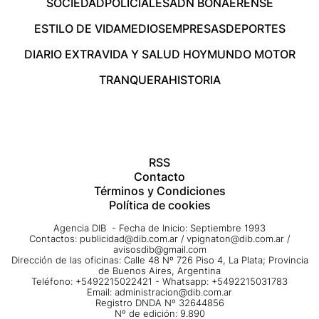
SOCIEDAD
POLICIALES
ADN BONAERENSE
ESTILO DE VIDA
MEDIOS
EMPRESAS
DEPORTES
DIARIO EXTRA
VIDA Y SALUD HOY
MUNDO MOTOR
TRANQUERA
HISTORIA
RSS
Contacto
Términos y Condiciones
Política de cookies
Agencia DIB - Fecha de Inicio: Septiembre 1993
Contactos:
publicidad@dib.com.ar
/
vpignaton@dib.com.ar
/
avisosdib@gmail.com
Dirección de las oficinas: Calle 48 Nº 726 Piso 4, La Plata; Provincia
de Buenos Aires, Argentina
Teléfono: +5492215022421 - Whatsapp: +5492215031783
Email:
administracion@dib.com.ar
Registro DNDA Nº 32644856
Nº de edición: 9.890