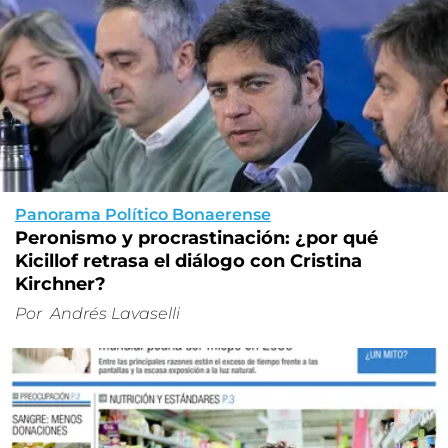
Panorama Político Bonaerense
Peronismo y procrastinación: ¿por qué
Kicillof retrasa el diálogo con Cristina
Kirchner?
Por
Andrés Lavaselli