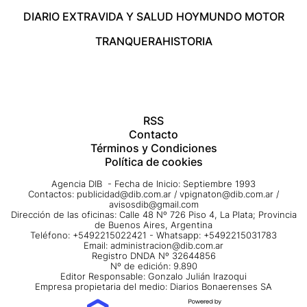
DIARIO EXTRA
VIDA Y SALUD HOY
MUNDO MOTOR
TRANQUERA
HISTORIA
RSS
Contacto
Términos y Condiciones
Política de cookies
Agencia DIB - Fecha de Inicio: Septiembre 1993
Contactos:
publicidad@dib.com.ar
/
vpignaton@dib.com.ar
/
avisosdib@gmail.com
Dirección de las oficinas: Calle 48 Nº 726 Piso 4, La Plata; Provincia
de Buenos Aires, Argentina
Teléfono: +5492215022421 - Whatsapp: +5492215031783
Email:
administracion@dib.com.ar
Registro DNDA Nº 32644856
Nº de edición: 9.890
Editor Responsable: Gonzalo Julián Irazoqui
Empresa propietaria del medio: Diarios Bonaerenses SA