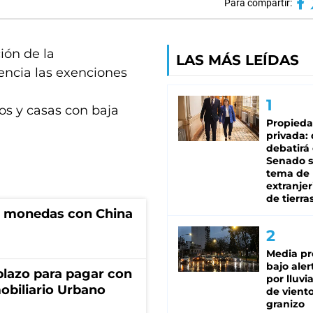
Para compartir:
ión de la
LAS MÁS LEÍDAS
encia las exenciones
os y casas con baja
Propied
privada:
debatirá 
Senado s
tema de 
extranjer
de tierra
e monedas con China
Media pr
bajo aler
lazo para pagar con
por lluvi
obiliario Urbano
de viento
granizo