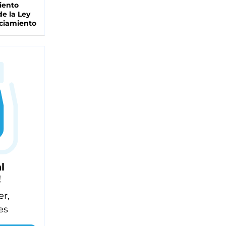
iento
de la Ley
ciamiento
l
!
er,
es