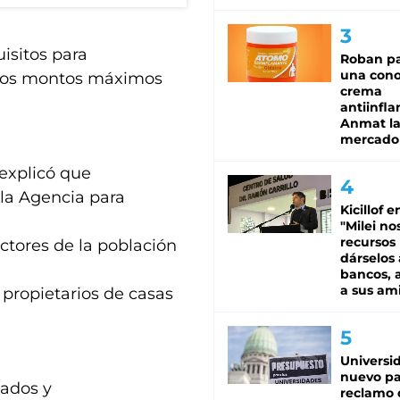
isitos para
Roban pa
una cono
ó los montos máximos
crema
antiinfla
Anmat la 
mercado
 explicó que
la Agencia para
Kicillof e
"Milei no
recursos
ectores de la población
dárselos 
bancos, a
a sus am
 propietarios de casas
Universi
nuevo pa
lados y
reclamo 