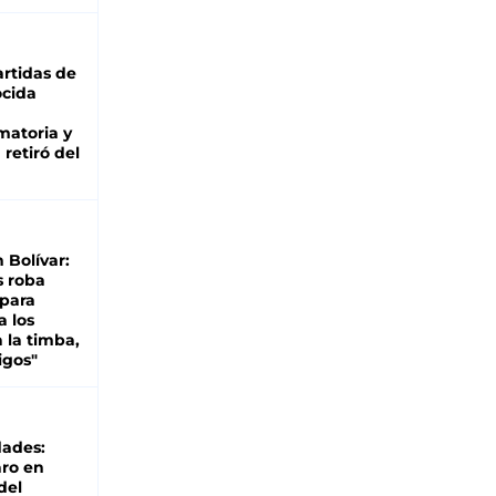
rtidas de
cida
matoria y
retiró del
n Bolívar:
s roba
 para
a los
 la timba,
igos"
dades:
ro en
del