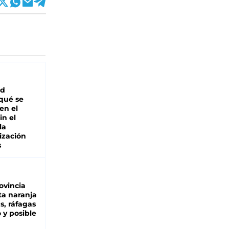
ad
 qué se
en el
in el
la
ización
s
ovincia
ta naranja
as, ráfagas
 y posible