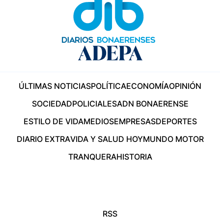
ÚLTIMAS NOTICIAS
POLÍTICA
ECONOMÍA
OPINIÓN
SOCIEDAD
POLICIALES
ADN BONAERENSE
ESTILO DE VIDA
MEDIOS
EMPRESAS
DEPORTES
DIARIO EXTRA
VIDA Y SALUD HOY
MUNDO MOTOR
TRANQUERA
HISTORIA
RSS