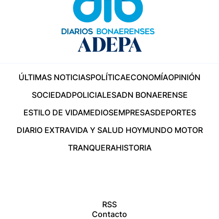
ÚLTIMAS NOTICIAS
POLÍTICA
ECONOMÍA
OPINIÓN
SOCIEDAD
POLICIALES
ADN BONAERENSE
ESTILO DE VIDA
MEDIOS
EMPRESAS
DEPORTES
DIARIO EXTRA
VIDA Y SALUD HOY
MUNDO MOTOR
TRANQUERA
HISTORIA
RSS
Contacto