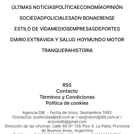
ÚLTIMAS NOTICIAS
POLÍTICA
ECONOMÍA
OPINIÓN
SOCIEDAD
POLICIALES
ADN BONAERENSE
ESTILO DE VIDA
MEDIOS
EMPRESAS
DEPORTES
DIARIO EXTRA
VIDA Y SALUD HOY
MUNDO MOTOR
TRANQUERA
HISTORIA
RSS
Contacto
Términos y Condiciones
Política de cookies
Agencia DIB - Fecha de Inicio: Septiembre 1993
Contactos:
publicidad@dib.com.ar
/
vpignaton@dib.com.ar
/
avisosdib@gmail.com
Dirección de las oficinas: Calle 48 Nº 726 Piso 4, La Plata; Provincia
de Buenos Aires, Argentina