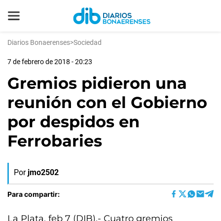
Diarios Bonaerenses
>
Sociedad
7 de febrero de 2018 - 20:23
Gremios pidieron una
reunión con el Gobierno
por despidos en
Ferrobaries
Por
jmo2502
Para compartir:
La Plata, feb 7 (DIB).- Cuatro gremios