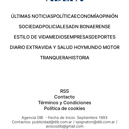
ÚLTIMAS NOTICIAS
POLÍTICA
ECONOMÍA
OPINIÓN
SOCIEDAD
POLICIALES
ADN BONAERENSE
ESTILO DE VIDA
MEDIOS
EMPRESAS
DEPORTES
DIARIO EXTRA
VIDA Y SALUD HOY
MUNDO MOTOR
TRANQUERA
HISTORIA
RSS
Contacto
Términos y Condiciones
Política de cookies
Agencia DIB - Fecha de Inicio: Septiembre 1993
Contactos:
publicidad@dib.com.ar
/
vpignaton@dib.com.ar
/
avisosdib@gmail.com